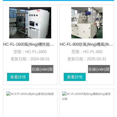
(kāi)+
HC-FL-1600風(fēng)機性能試驗臺
HC-FL-800吹風(fēng)機風(fēng)量臺
型號：
HC-FL-1600
型號：
HC-FL-800
更新日期：
2024-08-01
更新日期：
2025-03-31
在線(xiàn)留
在線(xiàn)留
查看詳情
言
查看詳情
言