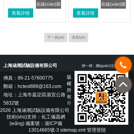
在線(xiàn)留
在線(xiàn)留
查看詳情
言
查看詳情
言
下一頁(yè)
末頁(yè)
上海涵潮試驗設備有限公司
掃一掃，關(guān)注我們
版
傳真：86-21-57600775
權
郵箱：hctest888@163.com
所
地址：上海市嘉定區滬宜公路
有
5832號
©
2026 上海涵潮試驗設備有限公司
技術(shù)支持：
化工儀器網
(wǎng)
備案號：滬ICP備
13014665號-3
sitemap.xml
管理登陸