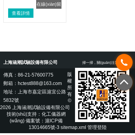
在線(xiàn)留
查看詳情
言
上海涵潮試驗設備有限公司
掃一掃，關(guān)注我們
版
傳真：86-21-57600775
權
郵箱：hctest888@163.com
所
地址：上海市嘉定區滬宜公路
有
5832號
©
2026 上海涵潮試驗設備有限公司
技術(shù)支持：
化工儀器網
(wǎng)
備案號：滬ICP備
13014665號-3
sitemap.xml
管理登陸