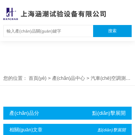
您的位置：
首頁(yè)
>
產(chǎn)品中心
>
汽車(chē)空調測試設備
產(chǎn)品分
點(diǎn)擊展開
類(lèi)
(kāi)+
相關(guān)文章
點(diǎn)擊展開