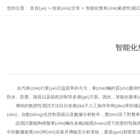
您的位置：
首頁(yè)
>
技術(shù)文章
>
智能化整車(chē)氣密性測試
智能化整
在汽車(chē)行業(yè)日益競爭的今天，車(chē)輛的質(zhì)量
防水、防塵、隔音以及能耗控制等多個(gè)方面。因此，智能化
傳統的氣密性測試方法往往依賴(lài)于人工操作和簡(jiǎn)單的儀器設備
(shù)、自動(dòng)化控制系統以及數據分析軟件，實(shí)現了對整車(
該測試臺能夠模擬車(chē)輛在各種ji端環(huán)境下的密封性能表現
中的數據被實(shí)時(shí)采集并傳輸至分析系統，通過(guò)智能算法對