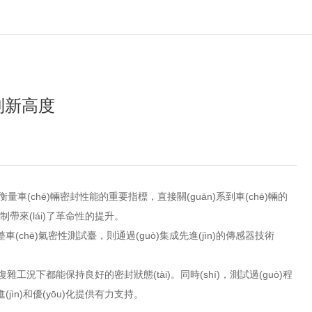
控制新高度
為衡量車(chē)輛密封性能的重要指標，直接關(guān)系到車(chē)輛的
)量控制帶來(lái)了革命性的提升。
hē)氣密性測試臺，則通過(guò)集成先進(jìn)的傳感器技術
況下都能保持良好的密封狀態(tài)。同時(shí)，測試過(guò)程
n)和優(yōu)化提供有力支持。