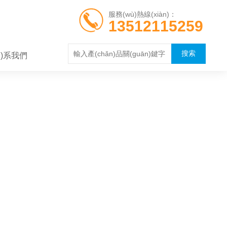
服務(wù)熱線(xiàn)：
13512115259
án)系我們