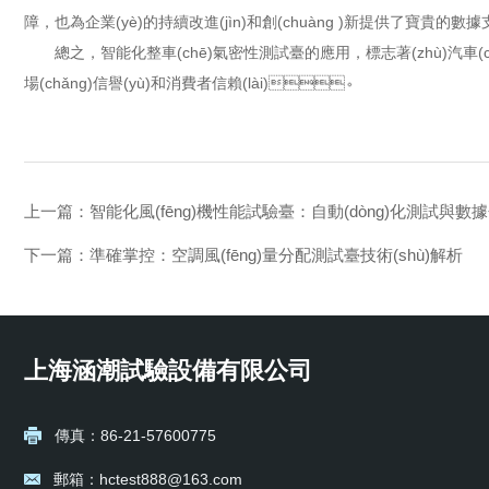
障，也為企業(yè)的持續改進(jìn)和創(chuàng )新提供了寶貴的數據支持
總之，智能化整車(chē)氣密性測試臺的應用，標志著(zhù)汽車(c
場(chǎng)信譽(yù)和消費者信賴(lài)。
上一篇：
智能化風(fēng)機性能試驗臺：自動(dòng)化測試與數
下一篇：
準確掌控：空調風(fēng)量分配測試臺技術(shù)解析
上海涵潮試驗設備有限公司
傳真：86-21-57600775
郵箱：hctest888@163.com