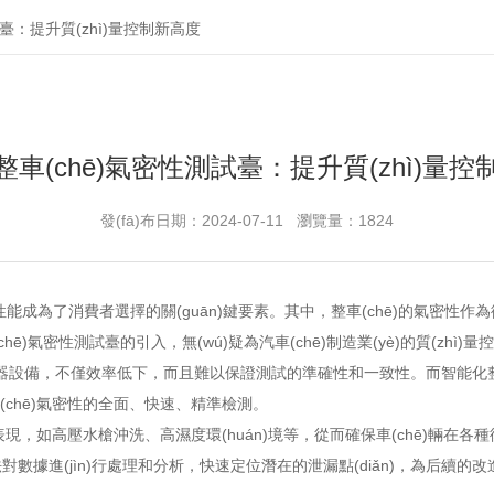
臺：提升質(zhì)量控制新高度
車(chē)氣密性測試臺：提升質(zhì)量
發(fā)布日期：2024-07-11 瀏覽量：1824
與性能成為了消費者選擇的關(guān)鍵要素。其中，整車(chē)的氣密性作
整車(chē)氣密性測試臺的引入，無(wú)疑為汽車(chē)制造業(yè)的質(zhì
，不僅效率低下，而且難以保證測試的準確性和一致性。而智能化整車(c
chē)氣密性的全面、快速、精準檢測。
，如高壓水槍沖洗、高濕度環(huán)境等，從而確保車(chē)輛在各種復雜工
數據進(jìn)行處理和分析，快速定位潛在的泄漏點(diǎn)，為后續的改進(jì