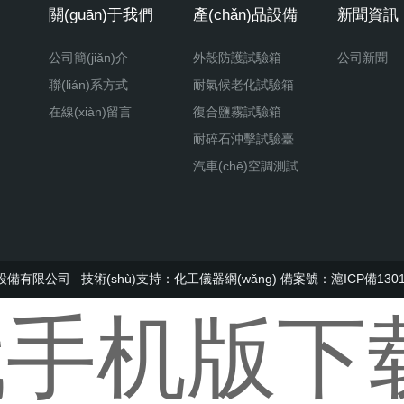
關(guān)于我們
產(chǎn)品設備
新聞資訊
公司簡(jiǎn)介
外殼防護試驗箱
公司新聞
聯(lián)系方式
耐氣候老化試驗箱
在線(xiàn)留言
復合鹽霧試驗箱
耐碎石沖擊試驗臺
汽車(chē)空調測試設備
風(fēng)機風(fēng)量測試臺
汽車(chē)氣密性測試
散熱器、水箱試驗設備
壓力試驗臺
驗設備有限公司 技術(shù)支持：
化工儀器網(wǎng)
備案號：滬ICP備1301
環(huán)境試驗設備
代手机版下
新能源汽車(chē)部件測試設備
汽車(chē)涂層測試