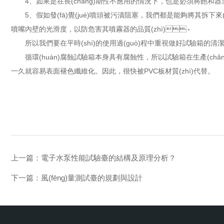
4、如果是在長(cháng)期性不應用的情況下，也是必須將飽和器里邊的
5、假如發(fā)覺(jué)噴頭被污漬阻塞，我們都是能夠將其拆下來
噴嘴內壁的光滑度，以防危害其噴霧器的品質(zhì)。
所以我們要在平時(shí)的使用過(guò)程中重視做好試驗箱的清潔保養,
循環(huán)腐蝕試驗箱本身具有腐蝕性，所以試驗箱在生產(chǎn
一久就容易表面褪色纖維化。因此，很快被PVC板材質(zhì)代替。
上一篇：
電子水泵性能試驗臺的結構及原理分析？
下一篇：
風(fēng)量測試臺的規劃與設計