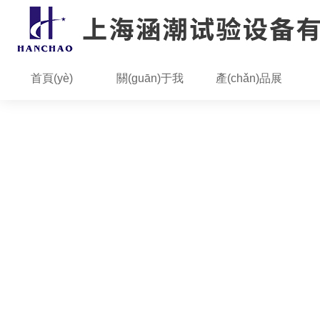
首頁(yè)
關(guān)于我
產(chǎn)品展
們
示