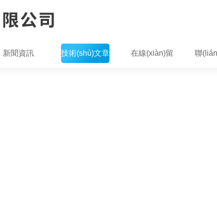
新聞資訊
技術(shù)文章
在線(xiàn)留
聯(li
言